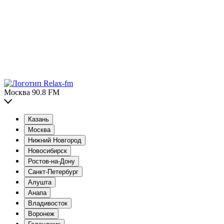
Москва 90.8 FM
Казань
Москва
Нижний Новгород
Новосибирск
Ростов-на-Дону
Санкт-Петербург
Алушта
Анапа
Владивосток
Воронеж