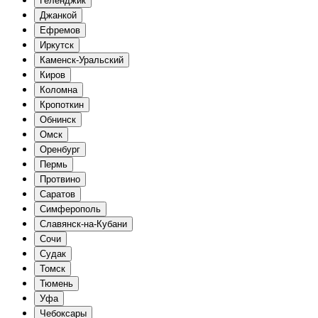
Геленджик
Джанкой
Ефремов
Иркутск
Каменск-Уральский
Киров
Коломна
Кропоткин
Обнинск
Омск
Оренбург
Пермь
Протвино
Саратов
Симферополь
Славянск-на-Кубани
Сочи
Судак
Томск
Тюмень
Уфа
Чебоксары