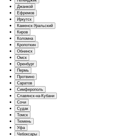
Геленджик
Джанкой
Ефремов
Иркутск
Каменск-Уральский
Киров
Коломна
Кропоткин
Обнинск
Омск
Оренбург
Пермь
Протвино
Саратов
Симферополь
Славянск-на-Кубани
Сочи
Судак
Томск
Тюмень
Уфа
Чебоксары