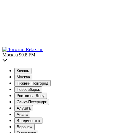
Москва 90.8 FM
Казань
Москва
Нижний Новгород
Новосибирск
Ростов-на-Дону
Санкт-Петербург
Алушта
Анапа
Владивосток
Воронеж