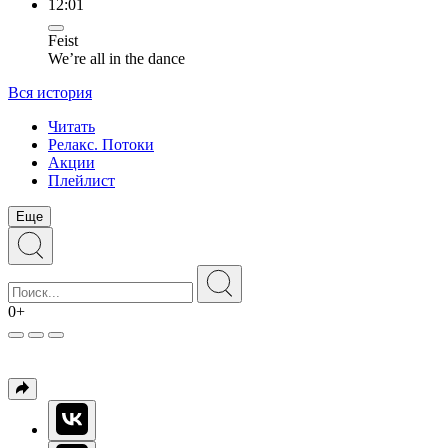
12:01
Feist
We’re all in the dance
Вся история
Читать
Релакс. Потоки
Акции
Плейлист
Еще
0+