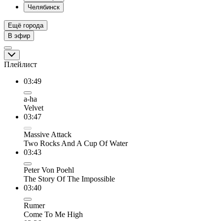
Челябинск
Ещё города
В эфир
Плейлист
03:49
a-ha
Velvet
03:47
Massive Attack
Two Rocks And A Cup Of Water
03:43
Peter Von Poehl
The Story Of The Impossible
03:40
Rumer
Come To Me High