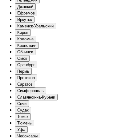
Геленджик
Джанкой
Ефремов
Иркутск
Каменск-Уральский
Киров
Коломна
Кропоткин
Обнинск
Омск
Оренбург
Пермь
Протвино
Саратов
Симферополь
Славянск-на-Кубани
Сочи
Судак
Томск
Тюмень
Уфа
Чебоксары