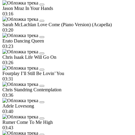
Jason Mraz
In Your Hands
03:16
Sarah McLachlan
Love Come (Piano Version) (Acapella)
03:20
Erato
Dancing Queen
03:23
Chris Isaak
Life Will Go On
03:26
Fourplay
I’ll Still Be Lovin’ You
03:31
Chris Standring
Contemplation
03:36
Adele
Lovesong
03:40
Rumer
Come To Me High
03:43