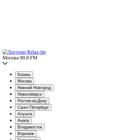
Москва 90.8 FM
Казань
Москва
Нижний Новгород
Новосибирск
Ростов-на-Дону
Санкт-Петербург
Алушта
Анапа
Владивосток
Воронеж