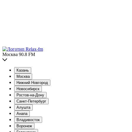
Москва 90.8 FM
Казань
Москва
Нижний Новгород
Новосибирск
Ростов-на-Дону
Санкт-Петербург
Алушта
Анапа
Владивосток
Воронеж