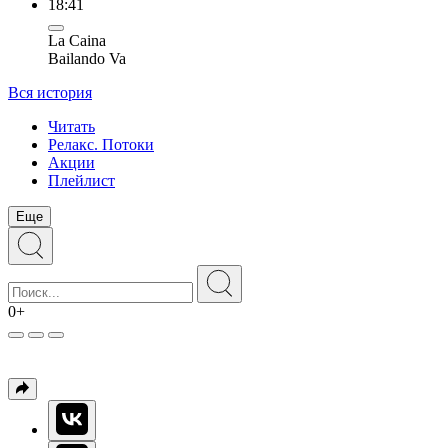
18:41
La Caina
Bailando Va
Вся история
Читать
Релакс. Потоки
Акции
Плейлист
Еще
0+