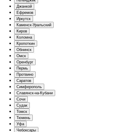
Геленджик
Джанкой
Ефремов
Иркутск
Каменск-Уральский
Киров
Коломна
Кропоткин
Обнинск
Омск
Оренбург
Пермь
Протвино
Саратов
Симферополь
Славянск-на-Кубани
Сочи
Судак
Томск
Тюмень
Уфа
Чебоксары