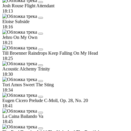
Josh Rouse
Flight Attendant
18:13
Eloise
Subside
18:16
Jehro
On My Own
18:21
Till Broenner
Raindrops Keep Falling On My Head
18:25
Acoustic Alchemy
Trinity
18:30
Tori Amos
Sweet The Sting
18:34
Eugen Cicero
Prelude C-Moll, Op. 28, No. 20
18:41
La Caina
Bailando Va
18:45