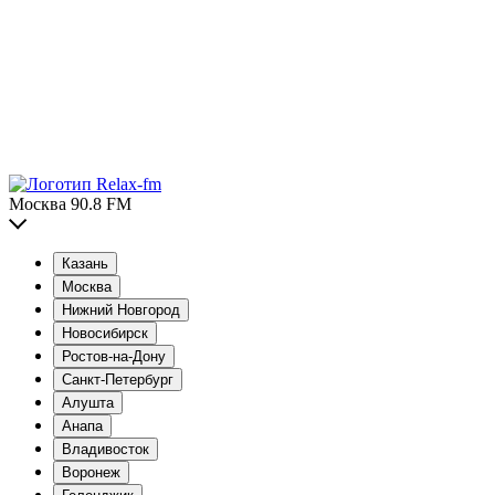
Москва 90.8 FM
Казань
Москва
Нижний Новгород
Новосибирск
Ростов-на-Дону
Санкт-Петербург
Алушта
Анапа
Владивосток
Воронеж