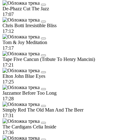
De-Phazz
Cut The Jazz
17:07
Chris Botti
Irresistible Bliss
17:12
Tom & Joy
Meditation
17:17
Tape Five
Cancun (Tribute To Henry Mancini)
17:21
Elton John
Blue Eyes
17:25
Jazzamor
Before Too Long
17:28
Simply Red
The Old Man And The Beer
17:31
The Cardigans
Celia Inside
17:36