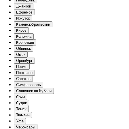
Геленджик
Джанкой
Ефремов
Иркутск
Каменск-Уральский
Киров
Коломна
Кропоткин
Обнинск
Омск
Оренбург
Пермь
Протвино
Саратов
Симферополь
Славянск-на-Кубани
Сочи
Судак
Томск
Тюмень
Уфа
Чебоксары