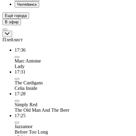
Челябинск
Ещё города
В эфир
Плейлист
17:36
Marc Antoine
Lady
17:31
The Cardigans
Celia Inside
17:28
Simply Red
The Old Man And The Beer
17:25
Jazzamor
Before Too Long