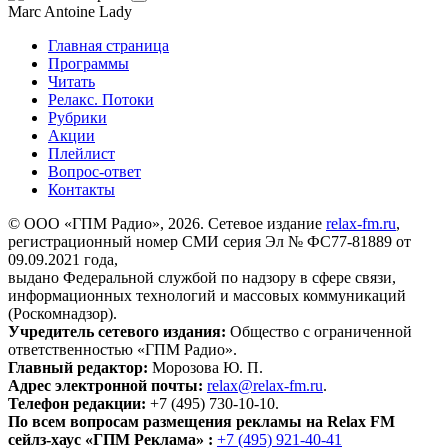
Marc Antoine
Lady
Главная страница
Программы
Читать
Релакс. Потоки
Рубрики
Акции
Плейлист
Вопрос-ответ
Контакты
© ООО «ГПМ Радио», 2026. Сетевое издание
relax-fm.ru
,
регистрационный номер СМИ серия Эл № ФС77-81889 от
09.09.2021 года,
выдано Федеральной службой по надзору в сфере связи,
информационных технологий и массовых коммуникаций
(Роскомнадзор).
Учредитель сетевого издания:
Общество с ограниченной
ответственностью «ГПМ Радио».
Главный редактор:
Морозова Ю. П.
Адрес электронной почты:
relax@relax-fm.ru
.
Телефон редакции:
+7 (495) 730-10-10.
По всем вопросам размещения рекламы на Relax FM
сейлз-хаус «ГПМ Реклама» :
+7 (495) 921-40-41