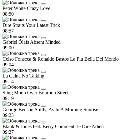
Peter White
Crazy Love
08:50
Dire Straits
Your Latest Trick
08:57
Gabríel Ólafs
Absent Minded
09:00
Celso Fonseca & Ronaldo Bastos
La Piu Bella Del Mondo
09:04
La Caina
No Talking
09:14
Sting
Moon Over Bourbon Street
09:19
George Benson
Softly, As In A Morning Sunrise
09:23
Blank & Jones feat. Berry
Comment Te Dire Adieu
09:27