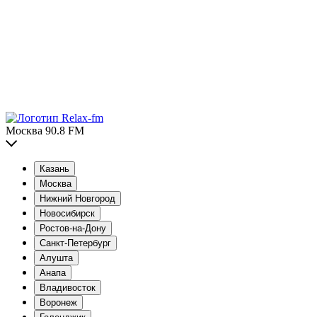
Москва 90.8 FM
Казань
Москва
Нижний Новгород
Новосибирск
Ростов-на-Дону
Санкт-Петербург
Алушта
Анапа
Владивосток
Воронеж