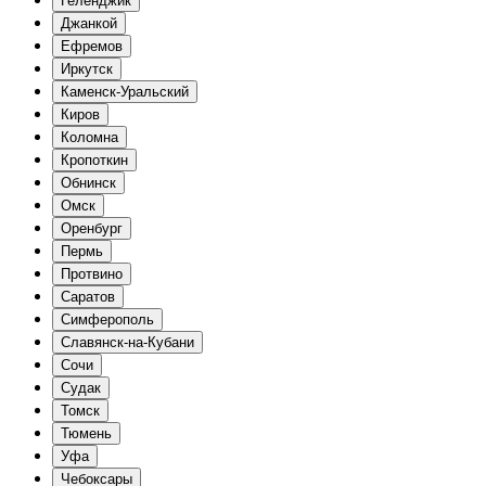
Геленджик
Джанкой
Ефремов
Иркутск
Каменск-Уральский
Киров
Коломна
Кропоткин
Обнинск
Омск
Оренбург
Пермь
Протвино
Саратов
Симферополь
Славянск-на-Кубани
Сочи
Судак
Томск
Тюмень
Уфа
Чебоксары