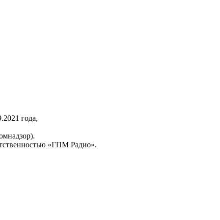
2021 года,
омнадзор).
тственностью «ГПМ Радио».