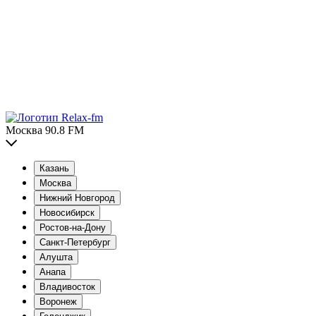
Москва 90.8 FM
Казань
Москва
Нижний Новгород
Новосибирск
Ростов-на-Дону
Санкт-Петербург
Алушта
Анапа
Владивосток
Воронеж