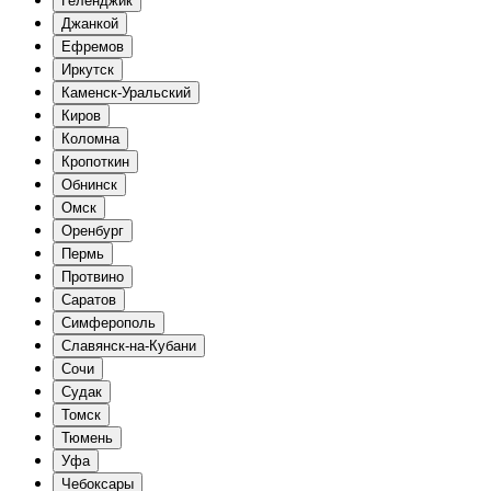
Геленджик
Джанкой
Ефремов
Иркутск
Каменск-Уральский
Киров
Коломна
Кропоткин
Обнинск
Омск
Оренбург
Пермь
Протвино
Саратов
Симферополь
Славянск-на-Кубани
Сочи
Судак
Томск
Тюмень
Уфа
Чебоксары