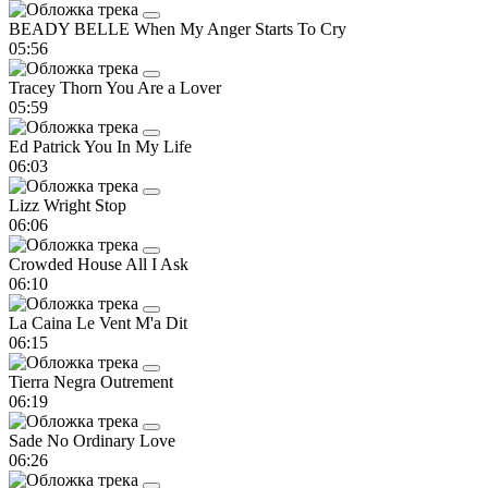
BEADY BELLE
When My Anger Starts To Cry
05:56
Tracey Thorn
You Are a Lover
05:59
Ed Patrick
You In My Life
06:03
Lizz Wright
Stop
06:06
Crowded House
All I Ask
06:10
La Caina
Le Vent M'a Dit
06:15
Tierra Negra
Outrement
06:19
Sade
No Ordinary Love
06:26