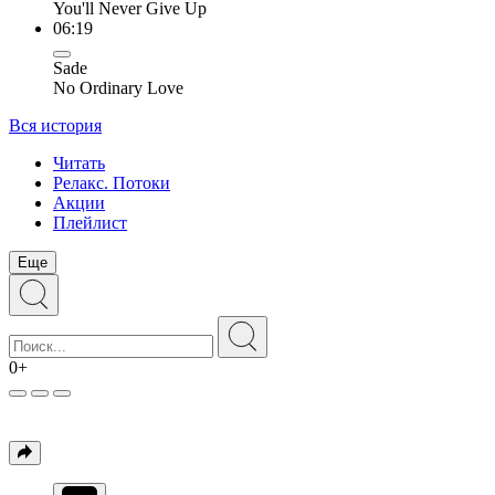
You'll Never Give Up
06:19
Sade
No Ordinary Love
Вся история
Читать
Релакс. Потоки
Акции
Плейлист
Еще
0+