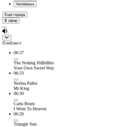
Челябинск
Ещё города
В эфир
Плейлист
06:37
The Notting Hillbillies
Your Own Sweet Way
06:33
Nerina Pallot
Mr King
06:30
Carla Bruni
I Went To Heaven
06:26
Triangle Sun