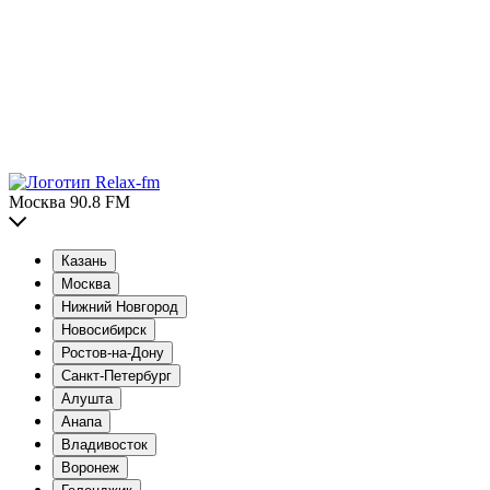
Москва 90.8 FM
Казань
Москва
Нижний Новгород
Новосибирск
Ростов-на-Дону
Санкт-Петербург
Алушта
Анапа
Владивосток
Воронеж