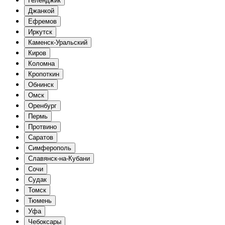
Геленджик
Джанкой
Ефремов
Иркутск
Каменск-Уральский
Киров
Коломна
Кропоткин
Обнинск
Омск
Оренбург
Пермь
Протвино
Саратов
Симферополь
Славянск-на-Кубани
Сочи
Судак
Томск
Тюмень
Уфа
Чебоксары