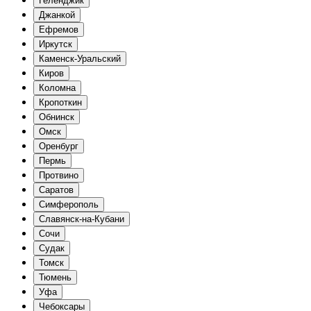
Геленджик
Джанкой
Ефремов
Иркутск
Каменск-Уральский
Киров
Коломна
Кропоткин
Обнинск
Омск
Оренбург
Пермь
Протвино
Саратов
Симферополь
Славянск-на-Кубани
Сочи
Судак
Томск
Тюмень
Уфа
Чебоксары