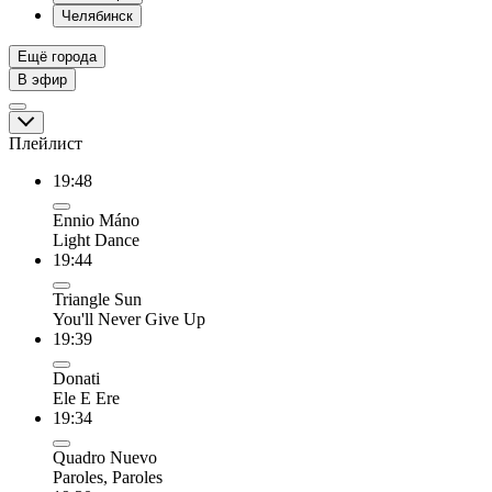
Челябинск
Ещё города
В эфир
Плейлист
19:48
Ennio Máno
Light Dance
19:44
Triangle Sun
You'll Never Give Up
19:39
Donati
Ele E Ere
19:34
Quadro Nuevo
Paroles, Paroles