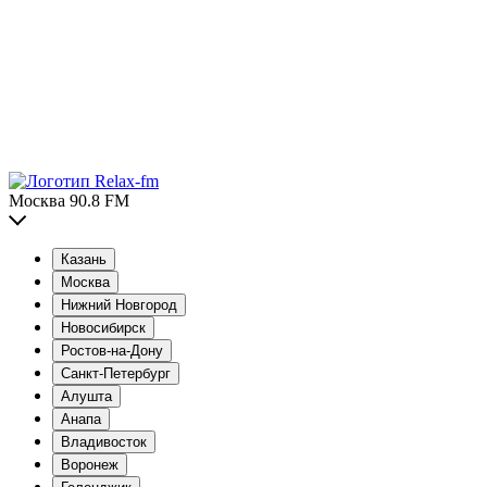
Москва 90.8 FM
Казань
Москва
Нижний Новгород
Новосибирск
Ростов-на-Дону
Санкт-Петербург
Алушта
Анапа
Владивосток
Воронеж