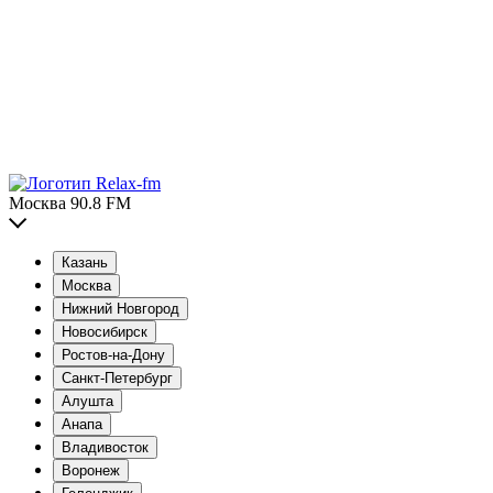
Москва 90.8 FM
Казань
Москва
Нижний Новгород
Новосибирск
Ростов-на-Дону
Санкт-Петербург
Алушта
Анапа
Владивосток
Воронеж