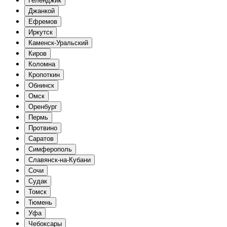
Геленджик
Джанкой
Ефремов
Иркутск
Каменск-Уральский
Киров
Коломна
Кропоткин
Обнинск
Омск
Оренбург
Пермь
Протвино
Саратов
Симферополь
Славянск-на-Кубани
Сочи
Судак
Томск
Тюмень
Уфа
Чебоксары