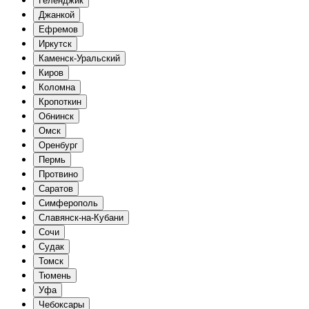
Геленджик
Джанкой
Ефремов
Иркутск
Каменск-Уральский
Киров
Коломна
Кропоткин
Обнинск
Омск
Оренбург
Пермь
Протвино
Саратов
Симферополь
Славянск-на-Кубани
Сочи
Судак
Томск
Тюмень
Уфа
Чебоксары