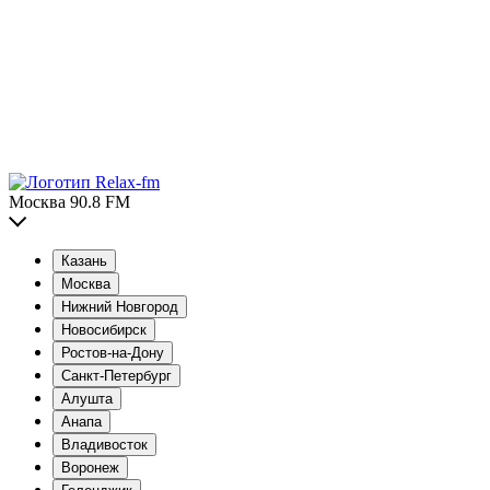
Москва 90.8 FM
Казань
Москва
Нижний Новгород
Новосибирск
Ростов-на-Дону
Санкт-Петербург
Алушта
Анапа
Владивосток
Воронеж