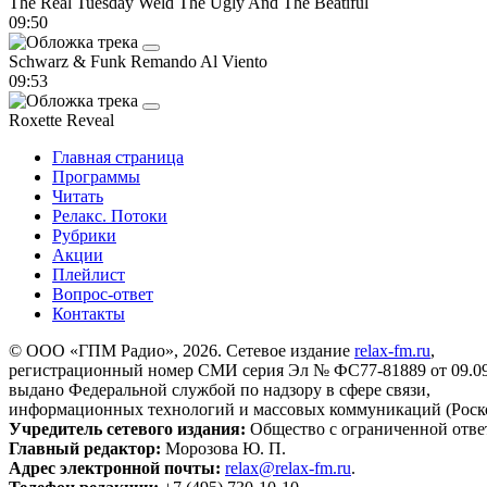
The Real Tuesday Weld
The Ugly And The Beatiful
09:50
Schwarz & Funk
Remando Al Viento
09:53
Roxette
Reveal
Главная страница
Программы
Читать
Релакс. Потоки
Рубрики
Акции
Плейлист
Вопрос-ответ
Контакты
© ООО «ГПМ Радио», 2026. Сетевое издание
relax-fm.ru
,
регистрационный номер СМИ серия Эл № ФС77-81889 от 09.09.
выдано Федеральной службой по надзору в сфере связи,
информационных технологий и массовых коммуникаций (Роск
Учредитель сетевого издания:
Общество с ограниченной отве
Главный редактор:
Морозова Ю. П.
Адрес электронной почты:
relax@relax-fm.ru
.