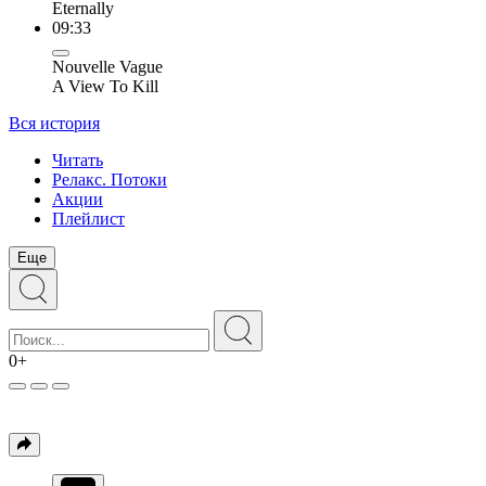
Eternally
09:33
Nouvelle Vague
A View To Kill
Вся история
Читать
Релакс. Потоки
Акции
Плейлист
Еще
0+