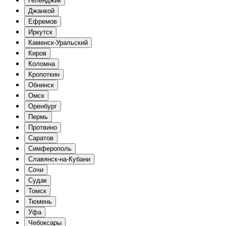
Геленджик
Джанкой
Ефремов
Иркутск
Каменск-Уральский
Киров
Коломна
Кропоткин
Обнинск
Омск
Оренбург
Пермь
Протвино
Саратов
Симферополь
Славянск-на-Кубани
Сочи
Судак
Томск
Тюмень
Уфа
Чебоксары