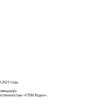
2021 года,
омнадзор).
тственностью «ГПМ Радио».