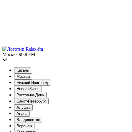
Москва 90.8 FM
Казань
Москва
Нижний Новгород
Новосибирск
Ростов-на-Дону
Санкт-Петербург
Алушта
Анапа
Владивосток
Воронеж