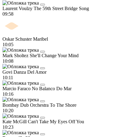
Laurent Voulzy
The 59th Street Bridge Song
09:58
Oskar Schuster
Maribel
10:05
Mark Sholtez
She'll Change Your Mind
10:08
Govi
Danza Del Amor
10:11
Marcio Faraco
No Balanco Do Mar
10:16
Bombay Dub Orchestra
To The Shore
10:20
Kate McGill
Can't Take My Eyes Off You
10:23