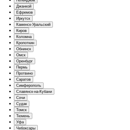
Геленджик
Джанкой
Ефремов
Иркутск
Каменск-Уральский
Киров
Коломна
Кропоткин
Обнинск
Омск
Оренбург
Пермь
Протвино
Саратов
Симферополь
Славянск-на-Кубани
Сочи
Судак
Томск
Тюмень
Уфа
Чебоксары