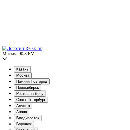
Москва 90.8 FM
Казань
Москва
Нижний Новгород
Новосибирск
Ростов-на-Дону
Санкт-Петербург
Алушта
Анапа
Владивосток
Воронеж