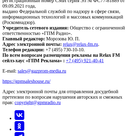
регистрационный номер СМИ серия Эл № ФС77-81889 от
09.09.2021 года,
выдано Федеральной службой по надзору в сфере связи,
информационных технологий и массовых коммуникаций
(Роскомнадзор).
Учредитель сетевого издания:
Общество с ограниченной
ответственностью «ГПМ Радио».
Главный редактор:
Морозова Ю. П.
Адрес электронной почты:
relax@relax-fm.ru
.
Телефон редакции:
+7 (495) 730-10-10.
По всем вопросам размещения рекламы на Relax FM
сейлз-хаус «ГПМ Реклама» :
+7 (495) 921-40-41
E-mail:
sales@gazprom-media.ru
https://gpmsaleshouse.ru/
Адрес электронной почты для отправления досудебной
претензии по вопросам нарушения авторских и смежных
прав:
copyright@gpmradio.ru