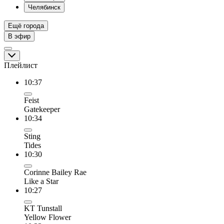
Челябинск
Ещё города
В эфир
Плейлист
10:37
Feist
Gatekeeper
10:34
Sting
Tides
10:30
Corinne Bailey Rae
Like a Star
10:27
KT Tunstall
Yellow Flower