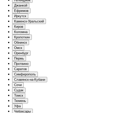
Геленджик
Джанкой
Ефремов
Иркутск
Каменск-Уральский
Киров
Коломна
Кропоткин
Обнинск
Омск
Оренбург
Пермь
Протвино
Саратов
Симферополь
Славянск-на-Кубани
Сочи
Судак
Томск
Тюмень
Уфа
Чебоксары