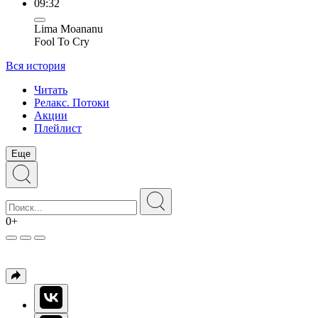
09:32
Lima Moananu
Fool To Cry
Вся история
Читать
Релакс. Потоки
Акции
Плейлист
Еще
0+