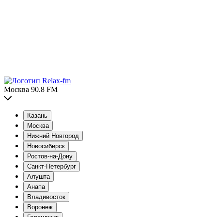
Москва 90.8 FM
Казань
Москва
Нижний Новгород
Новосибирск
Ростов-на-Дону
Санкт-Петербург
Алушта
Анапа
Владивосток
Воронеж