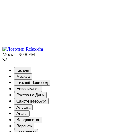
Москва 90.8 FM
Казань
Москва
Нижний Новгород
Новосибирск
Ростов-на-Дону
Санкт-Петербург
Алушта
Анапа
Владивосток
Воронеж