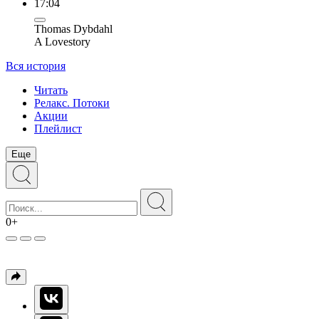
17:04
Thomas Dybdahl
A Lovestory
Вся история
Читать
Релакс. Потоки
Акции
Плейлист
Еще
0+