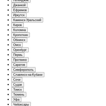
Геленджик
Джанкой
Ефремов
Иркутск
Каменск-Уральский
Киров
Коломна
Кропоткин
Обнинск
Омск
Оренбург
Пермь
Протвино
Саратов
Симферополь
Славянск-на-Кубани
Сочи
Судак
Томск
Тюмень
Уфа
Чебоксары