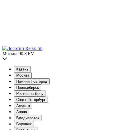
Москва 90.8 FM
Казань
Москва
Нижний Новгород
Новосибирск
Ростов-на-Дону
Санкт-Петербург
Алушта
Анапа
Владивосток
Воронеж