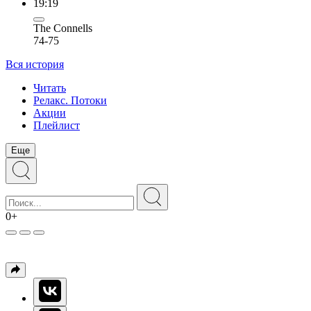
19:19
The Connells
74-75
Вся история
Читать
Релакс. Потоки
Акции
Плейлист
Еще
0+