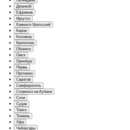
Геленджик
Джанкой
Ефремов
Иркутск
Каменск-Уральский
Киров
Коломна
Кропоткин
Обнинск
Омск
Оренбург
Пермь
Протвино
Саратов
Симферополь
Славянск-на-Кубани
Сочи
Судак
Томск
Тюмень
Уфа
Чебоксары