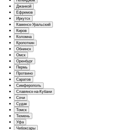
Геленджик
Джанкой
Ефремов
Иркутск
Каменск-Уральский
Киров
Коломна
Кропоткин
Обнинск
Омск
Оренбург
Пермь
Протвино
Саратов
Симферополь
Славянск-на-Кубани
Сочи
Судак
Томск
Тюмень
Уфа
Чебоксары