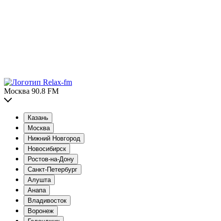
Москва 90.8 FM
Казань
Москва
Нижний Новгород
Новосибирск
Ростов-на-Дону
Санкт-Петербург
Алушта
Анапа
Владивосток
Воронеж