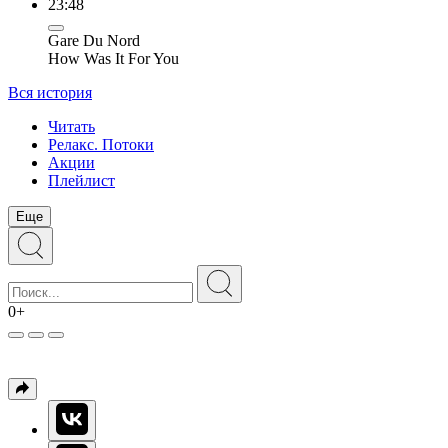
23:48
Gare Du Nord
How Was It For You
Вся история
Читать
Релакс. Потоки
Акции
Плейлист
Еще
0+