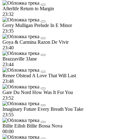
Afterlife
Return to Margin
23:32
Gerry Mulligan
Prelude In E Minor
23:35
Goya & Carmina
Razon De Vivir
23:40
Brazzaville
3Jane
23:44
Renee Olstead
A Love That Will Last
23:48
Gare Du Nord
How Was It For You
23:52
Imaginary Future
Every Breath You Take
23:55
Billie Eilish
Billie Bossa Nova
00:00