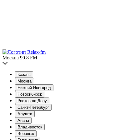
Москва 90.8 FM
Казань
Москва
Нижний Новгород
Новосибирск
Ростов-на-Дону
Санкт-Петербург
Алушта
Анапа
Владивосток
Воронеж