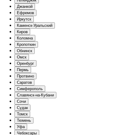
Геленджик
Джанкой
Ефремов
Иркутск
Каменск-Уральский
Киров
Коломна
Кропоткин
Обнинск
Омск
Оренбург
Пермь
Протвино
Саратов
Симферополь
Славянск-на-Кубани
Сочи
Судак
Томск
Тюмень
Уфа
Чебоксары