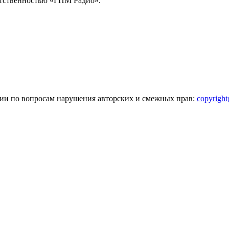
тственностью «ГПМ Радио».
зии по вопросам нарушения авторских и смежных прав:
copyrigh