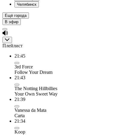
Челябинск
Ещё города
В эфир
Плейлист
21:45
3rd Force
Follow Your Dream
21:43
The Notting Hillbillies
Your Own Sweet Way
21:39
Vanessa da Mata
Carta
21:34
Koop