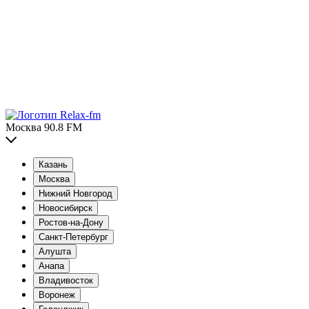
Москва 90.8 FM
Казань
Москва
Нижний Новгород
Новосибирск
Ростов-на-Дону
Санкт-Петербург
Алушта
Анапа
Владивосток
Воронеж