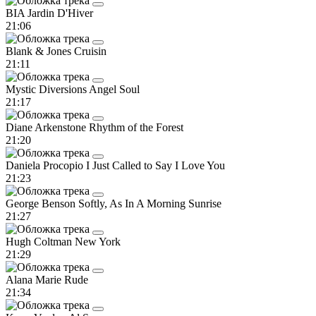
BIA
Jardin D'Hiver
21:06
Blank & Jones
Cruisin
21:11
Mystic Diversions
Angel Soul
21:17
Diane Arkenstone
Rhythm of the Forest
21:20
Daniela Procopio
I Just Called to Say I Love You
21:23
George Benson
Softly, As In A Morning Sunrise
21:27
Hugh Coltman
New York
21:29
Alana Marie
Rude
21:34