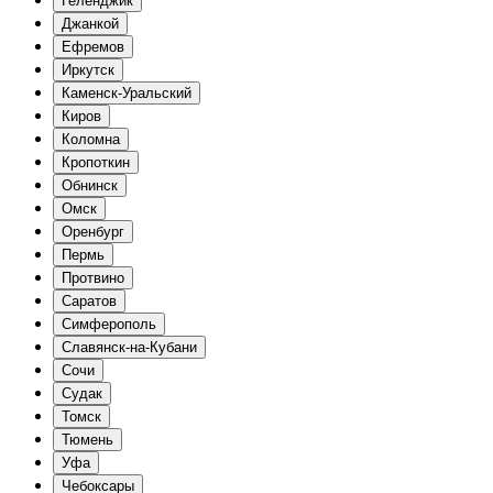
Геленджик
Джанкой
Ефремов
Иркутск
Каменск-Уральский
Киров
Коломна
Кропоткин
Обнинск
Омск
Оренбург
Пермь
Протвино
Саратов
Симферополь
Славянск-на-Кубани
Сочи
Судак
Томск
Тюмень
Уфа
Чебоксары