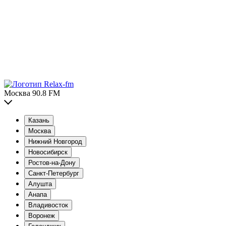
Москва 90.8 FM
Казань
Москва
Нижний Новгород
Новосибирск
Ростов-на-Дону
Санкт-Петербург
Алушта
Анапа
Владивосток
Воронеж