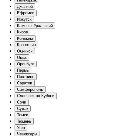
Геленджик
Джанкой
Ефремов
Иркутск
Каменск-Уральский
Киров
Коломна
Кропоткин
Обнинск
Омск
Оренбург
Пермь
Протвино
Саратов
Симферополь
Славянск-на-Кубани
Сочи
Судак
Томск
Тюмень
Уфа
Чебоксары