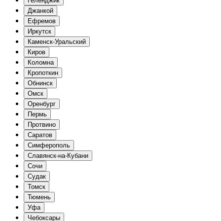
Геленджик
Джанкой
Ефремов
Иркутск
Каменск-Уральский
Киров
Коломна
Кропоткин
Обнинск
Омск
Оренбург
Пермь
Протвино
Саратов
Симферополь
Славянск-на-Кубани
Сочи
Судак
Томск
Тюмень
Уфа
Чебоксары