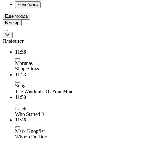
Челябинск
Ещё города
В эфир
Плейлист
11:58
Morunas
Simple Joys
11:53
Sting
The Windmills Of Your Mind
11:50
Laleh
Who Started It
11:46
Mark Knopfler
Whoop De Doo