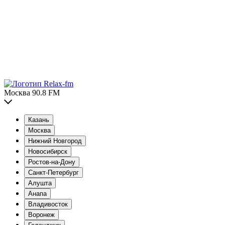
Москва 90.8 FM
Казань
Москва
Нижний Новгород
Новосибирск
Ростов-на-Дону
Санкт-Петербург
Алушта
Анапа
Владивосток
Воронеж