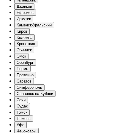
Геленджик
Джанкой
Ефремов
Иркутск
Каменск-Уральский
Киров
Коломна
Кропоткин
Обнинск
Омск
Оренбург
Пермь
Протвино
Саратов
Симферополь
Славянск-на-Кубани
Сочи
Судак
Томск
Тюмень
Уфа
Чебоксары