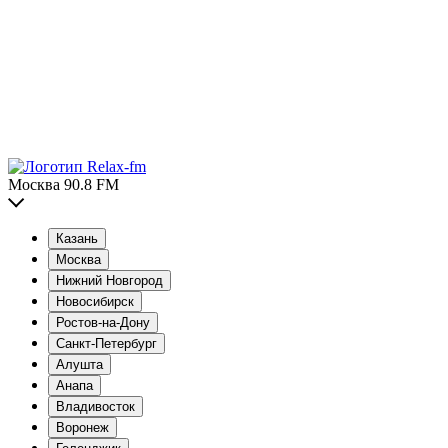
Москва 90.8 FM
Казань
Москва
Нижний Новгород
Новосибирск
Ростов-на-Дону
Санкт-Петербург
Алушта
Анапа
Владивосток
Воронеж