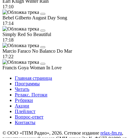
Earl Klugh
Winter Rain
17:10
Bebel Gilberto
August Day Song
17:14
Simply Red
So Beautiful
17:18
Marcio Faraco
No Balanco Do Mar
17:22
Francis Goya
Woman In Love
Главная страница
Программы
Читать
Релакс. Потоки
Рубрики
Акции
Плейлист
Вопрос-ответ
Контакты
© ООО «ГПМ Радио», 2026. Сетевое издание
relax-fm.ru
,