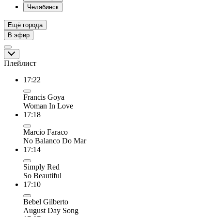
Челябинск
Ещё города
В эфир
Плейлист
17:22
Francis Goya
Woman In Love
17:18
Marcio Faraco
No Balanco Do Mar
17:14
Simply Red
So Beautiful
17:10
Bebel Gilberto
August Day Song