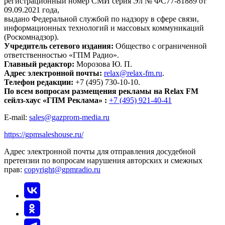
регистрационный номер СМИ серия Эл № ФС77-81889 от
09.09.2021 года,
выдано Федеральной службой по надзору в сфере связи,
информационных технологий и массовых коммуникаций
(Роскомнадзор).
Учредитель сетевого издания:
Общество с ограниченной
ответственностью «ГПМ Радио».
Главный редактор:
Морозова Ю. П.
Адрес электронной почты:
relax@relax-fm.ru
.
Телефон редакции:
+7 (495) 730-10-10.
По всем вопросам размещения рекламы на Relax FM
сейлз-хаус «ГПМ Реклама» :
+7 (495) 921-40-41
E-mail:
sales@gazprom-media.ru
https://gpmsaleshouse.ru/
Адрес электронной почты для отправления досудебной
претензии по вопросам нарушения авторских и смежных
прав:
copyright@gpmradio.ru