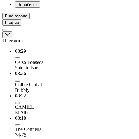
Челябинск
Ещё города
В эфир
Плейлист
08:29
Celso Fonseca
Satelite Bar
08:26
Colbie Caillat
Bubbly
08:22
CAMIEL
El Alba
08:18
The Connells
74-75