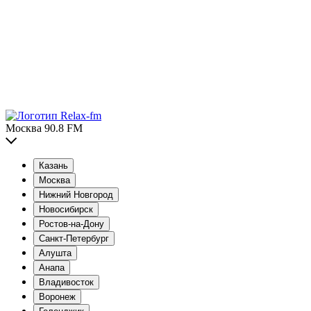
Москва 90.8 FM
Казань
Москва
Нижний Новгород
Новосибирск
Ростов-на-Дону
Санкт-Петербург
Алушта
Анапа
Владивосток
Воронеж