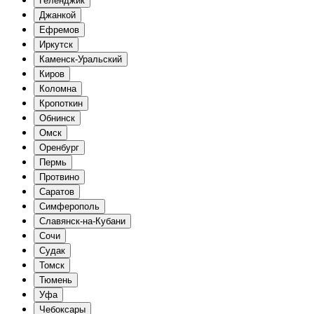
Геленджик
Джанкой
Ефремов
Иркутск
Каменск-Уральский
Киров
Коломна
Кропоткин
Обнинск
Омск
Оренбург
Пермь
Протвино
Саратов
Симферополь
Славянск-на-Кубани
Сочи
Судак
Томск
Тюмень
Уфа
Чебоксары