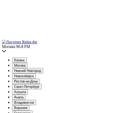
Москва 90.8 FM
Казань
Москва
Нижний Новгород
Новосибирск
Ростов-на-Дону
Санкт-Петербург
Алушта
Анапа
Владивосток
Воронеж