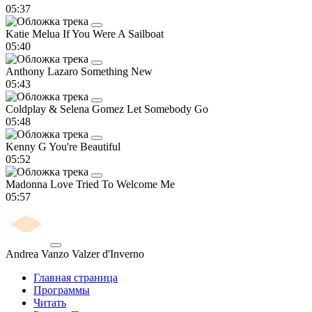
05:37
Katie Melua
If You Were A Sailboat
05:40
Anthony Lazaro
Something New
05:43
Coldplay & Selena Gomez
Let Somebody Go
05:48
Kenny G
You're Beautiful
05:52
Madonna
Love Tried To Welcome Me
05:57
Andrea Vanzo
Valzer d'Inverno
Главная страница
Программы
Читать