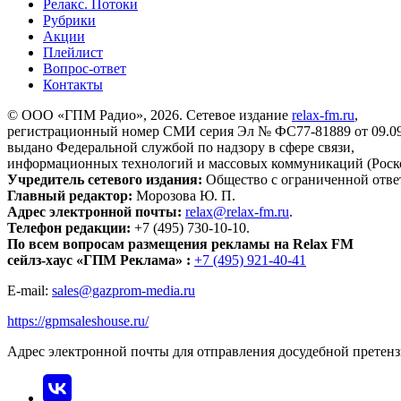
Релакс. Потоки
Рубрики
Акции
Плейлист
Вопрос-ответ
Контакты
© ООО «ГПМ Радио», 2026. Сетевое издание
relax-fm.ru
,
регистрационный номер СМИ серия Эл № ФС77-81889 от 09.09.
выдано Федеральной службой по надзору в сфере связи,
информационных технологий и массовых коммуникаций (Роск
Учредитель сетевого издания:
Общество с ограниченной отве
Главный редактор:
Морозова Ю. П.
Адрес электронной почты:
relax@relax-fm.ru
.
Телефон редакции:
+7 (495) 730-10-10.
По всем вопросам размещения рекламы на Relax FM
сейлз-хаус «ГПМ Реклама» :
+7 (495) 921-40-41
E-mail:
sales@gazprom-media.ru
https://gpmsaleshouse.ru/
Адрес электронной почты для отправления досудебной претен