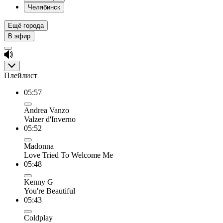
Челябинск
Ещё города
В эфир
Плейлист
05:57
Andrea Vanzo
Valzer d'Inverno
05:52
Madonna
Love Tried To Welcome Me
05:48
Kenny G
You're Beautiful
05:43
Coldplay