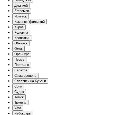
Геленджик
Джанкой
Ефремов
Иркутск
Каменск-Уральский
Киров
Коломна
Кропоткин
Обнинск
Омск
Оренбург
Пермь
Протвино
Саратов
Симферополь
Славянск-на-Кубани
Сочи
Судак
Томск
Тюмень
Уфа
Чебоксары