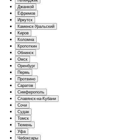
Геленджик
Джанкой
Ефремов
Иркутск
Каменск-Уральский
Киров
Коломна
Кропоткин
Обнинск
Омск
Оренбург
Пермь
Протвино
Саратов
Симферополь
Славянск-на-Кубани
Сочи
Судак
Томск
Тюмень
Уфа
Чебоксары