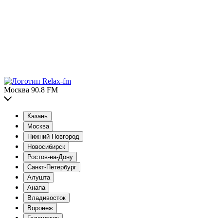
Москва 90.8 FM
Казань
Москва
Нижний Новгород
Новосибирск
Ростов-на-Дону
Санкт-Петербург
Алушта
Анапа
Владивосток
Воронеж