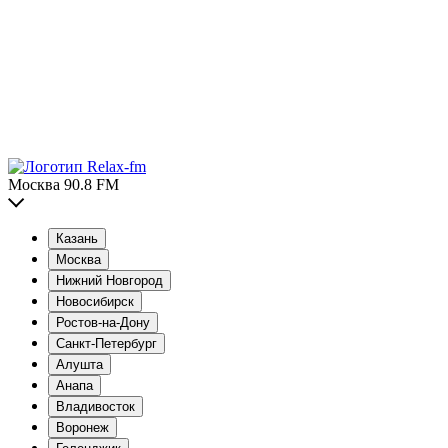
Москва 90.8 FM
Казань
Москва
Нижний Новгород
Новосибирск
Ростов-на-Дону
Санкт-Петербург
Алушта
Анапа
Владивосток
Воронеж