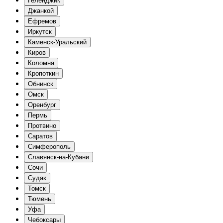
Геленджик
Джанкой
Ефремов
Иркутск
Каменск-Уральский
Киров
Коломна
Кропоткин
Обнинск
Омск
Оренбург
Пермь
Протвино
Саратов
Симферополь
Славянск-на-Кубани
Сочи
Судак
Томск
Тюмень
Уфа
Чебоксары