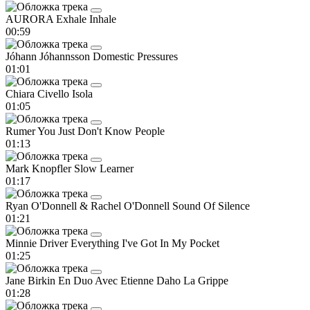
AURORA
Exhale Inhale
00:59
Jóhann Jóhannsson
Domestic Pressures
01:01
Chiara Civello
Isola
01:05
Rumer
You Just Don't Know People
01:13
Mark Knopfler
Slow Learner
01:17
Ryan O'Donnell & Rachel O'Donnell
Sound Of Silence
01:21
Minnie Driver
Everything I've Got In My Pocket
01:25
Jane Birkin En Duo Avec Etienne Daho
La Grippe
01:28