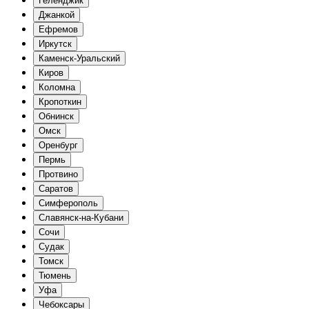
Геленджик
Джанкой
Ефремов
Иркутск
Каменск-Уральский
Киров
Коломна
Кропоткин
Обнинск
Омск
Оренбург
Пермь
Протвино
Саратов
Симферополь
Славянск-на-Кубани
Сочи
Судак
Томск
Тюмень
Уфа
Чебоксары