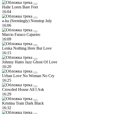
Halie Loren
Bare Feet
16:04
a-ha
(Seemingly) Nonstop July
16:06
Marcio Faraco
Cajueiro
16:09
Lenka
Nothing Here But Love
16:15
Johnny Hates Jazz
Ghost Of Love
16:20
Urban Love
No Woman No Cry
16:25
Crowded House
All I Ask
16:29
Kristina Train
Dark Black
16:32