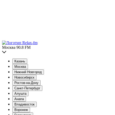
Москва 90.8 FM
Казань
Москва
Нижний Новгород
Новосибирск
Ростов-на-Дону
Санкт-Петербург
Алушта
Анапа
Владивосток
Воронеж