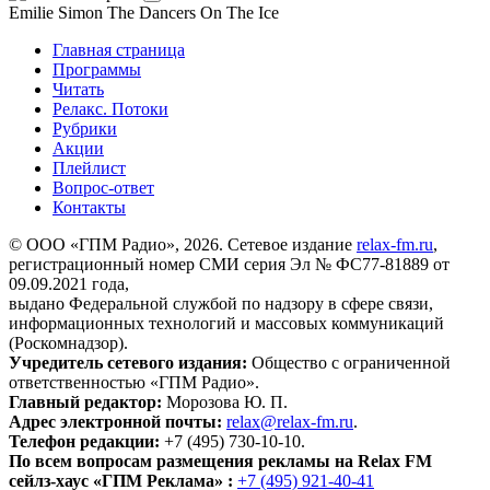
Emilie Simon
The Dancers On The Ice
Главная страница
Программы
Читать
Релакс. Потоки
Рубрики
Акции
Плейлист
Вопрос-ответ
Контакты
© ООО «ГПМ Радио», 2026. Сетевое издание
relax-fm.ru
,
регистрационный номер СМИ серия Эл № ФС77-81889 от
09.09.2021 года,
выдано Федеральной службой по надзору в сфере связи,
информационных технологий и массовых коммуникаций
(Роскомнадзор).
Учредитель сетевого издания:
Общество с ограниченной
ответственностью «ГПМ Радио».
Главный редактор:
Морозова Ю. П.
Адрес электронной почты:
relax@relax-fm.ru
.
Телефон редакции:
+7 (495) 730-10-10.
По всем вопросам размещения рекламы на Relax FM
сейлз-хаус «ГПМ Реклама» :
+7 (495) 921-40-41