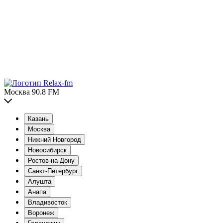
Москва 90.8 FM
Казань
Москва
Нижний Новгород
Новосибирск
Ростов-на-Дону
Санкт-Петербург
Алушта
Анапа
Владивосток
Воронеж