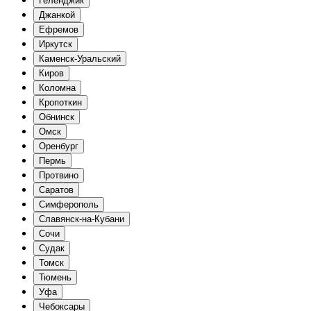
Геленджик
Джанкой
Ефремов
Иркутск
Каменск-Уральский
Киров
Коломна
Кропоткин
Обнинск
Омск
Оренбург
Пермь
Протвино
Саратов
Симферополь
Славянск-на-Кубани
Сочи
Судак
Томск
Тюмень
Уфа
Чебоксары