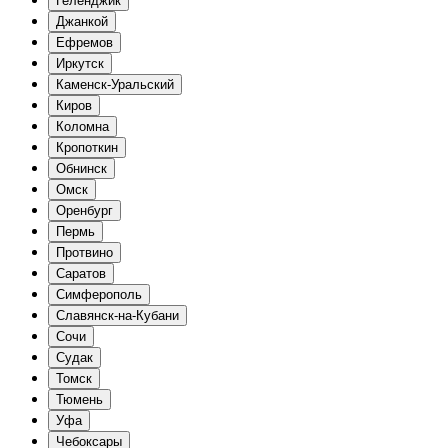
Геленджик
Джанкой
Ефремов
Иркутск
Каменск-Уральский
Киров
Коломна
Кропоткин
Обнинск
Омск
Оренбург
Пермь
Протвино
Саратов
Симферополь
Славянск-на-Кубани
Сочи
Судак
Томск
Тюмень
Уфа
Чебоксары