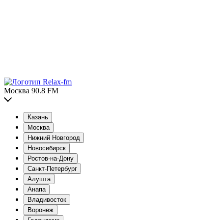
Москва 90.8 FM
Казань
Москва
Нижний Новгород
Новосибирск
Ростов-на-Дону
Санкт-Петербург
Алушта
Анапа
Владивосток
Воронеж