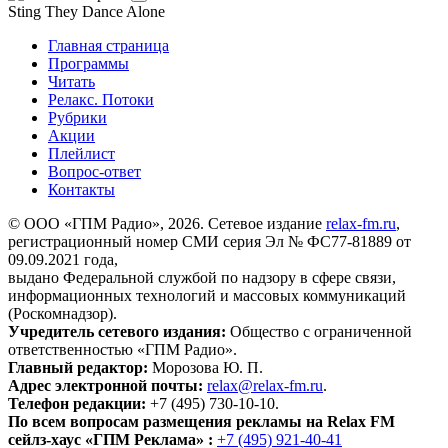
Sting
They Dance Alone
Главная страница
Программы
Читать
Релакс. Потоки
Рубрики
Акции
Плейлист
Вопрос-ответ
Контакты
© ООО «ГПМ Радио», 2026. Сетевое издание
relax-fm.ru
,
регистрационный номер СМИ серия Эл № ФС77-81889 от
09.09.2021 года,
выдано Федеральной службой по надзору в сфере связи,
информационных технологий и массовых коммуникаций
(Роскомнадзор).
Учредитель сетевого издания:
Общество с ограниченной
ответственностью «ГПМ Радио».
Главный редактор:
Морозова Ю. П.
Адрес электронной почты:
relax@relax-fm.ru
.
Телефон редакции:
+7 (495) 730-10-10.
По всем вопросам размещения рекламы на Relax FM
сейлз-хаус «ГПМ Реклама» :
+7 (495) 921-40-41