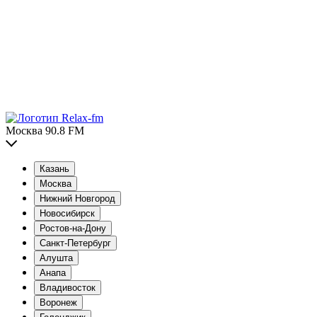
Москва 90.8 FM
Казань
Москва
Нижний Новгород
Новосибирск
Ростов-на-Дону
Санкт-Петербург
Алушта
Анапа
Владивосток
Воронеж