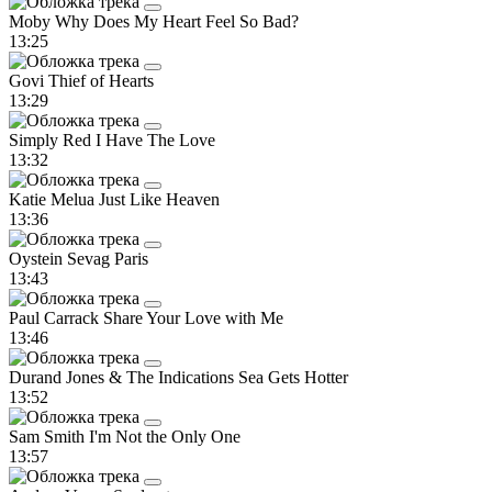
Moby
Why Does My Heart Feel So Bad?
13:25
Govi
Thief of Hearts
13:29
Simply Red
I Have The Love
13:32
Katie Melua
Just Like Heaven
13:36
Oystein Sevag
Paris
13:43
Paul Carrack
Share Your Love with Me
13:46
Durand Jones & The Indications
Sea Gets Hotter
13:52
Sam Smith
I'm Not the Only One
13:57