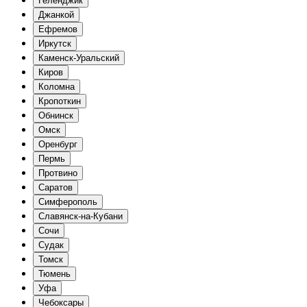
Геленджик
Джанкой
Ефремов
Иркутск
Каменск-Уральский
Киров
Коломна
Кропоткин
Обнинск
Омск
Оренбург
Пермь
Протвино
Саратов
Симферополь
Славянск-на-Кубани
Сочи
Судак
Томск
Тюмень
Уфа
Чебоксары