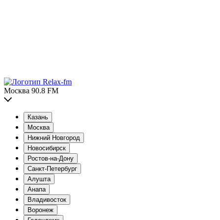
Москва 90.8 FM
Казань
Москва
Нижний Новгород
Новосибирск
Ростов-на-Дону
Санкт-Петербург
Алушта
Анапа
Владивосток
Воронеж