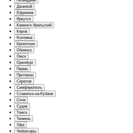
Геленджик
Джанкой
Ефремов
Иркутск
Каменск-Уральский
Киров
Коломна
Кропоткин
Обнинск
Омск
Оренбург
Пермь
Протвино
Саратов
Симферополь
Славянск-на-Кубани
Сочи
Судак
Томск
Тюмень
Уфа
Чебоксары