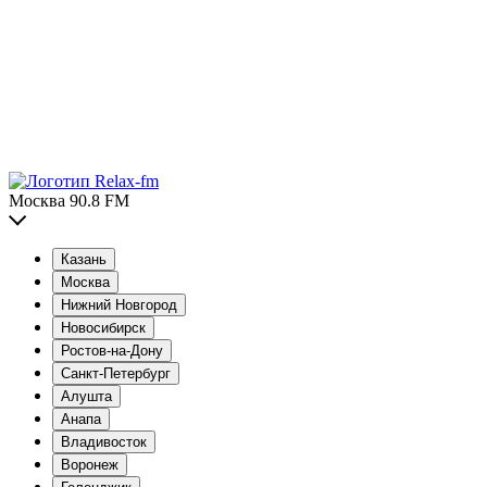
Москва 90.8 FM
Казань
Москва
Нижний Новгород
Новосибирск
Ростов-на-Дону
Санкт-Петербург
Алушта
Анапа
Владивосток
Воронеж