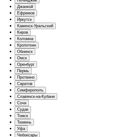
Геленджик
Джанкой
Ефремов
Иркутск
Каменск-Уральский
Киров
Коломна
Кропоткин
Обнинск
Омск
Оренбург
Пермь
Протвино
Саратов
Симферополь
Славянск-на-Кубани
Сочи
Судак
Томск
Тюмень
Уфа
Чебоксары