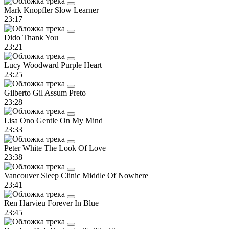
Mark Knopfler
Slow Learner
23:17
Dido
Thank You
23:21
Lucy Woodward
Purple Heart
23:25
Gilberto Gil
Assum Preto
23:28
Lisa Ono
Gentle On My Mind
23:33
Peter White
The Look Of Love
23:38
Vancouver Sleep Clinic
Middle Of Nowhere
23:41
Ren Harvieu
Forever In Blue
23:45