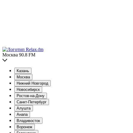
Москва 90.8 FM
Казань
Москва
Нижний Новгород
Новосибирск
Ростов-на-Дону
Санкт-Петербург
Алушта
Анапа
Владивосток
Воронеж