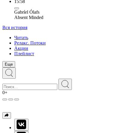
15:58
Gabríel Ólafs
Absent Minded
Вся история
Читать
Релакс. Потоки
Акции
Плейлист
Еще
0+