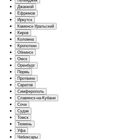
Геленджик
Джанкой
Ефремов
Иркутск
Каменск-Уральский
Киров
Коломна
Кропоткин
Обнинск
Омск
Оренбург
Пермь
Протвино
Саратов
Симферополь
Славянск-на-Кубани
Сочи
Судак
Томск
Тюмень
Уфа
Чебоксары