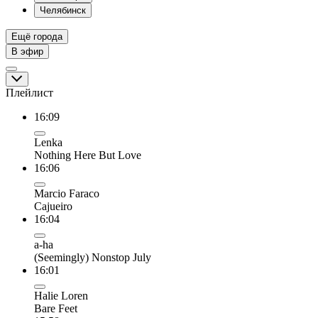
Челябинск
Ещё города
В эфир
Плейлист
16:09
Lenka
Nothing Here But Love
16:06
Marcio Faraco
Cajueiro
16:04
a-ha
(Seemingly) Nonstop July
16:01
Halie Loren
Bare Feet