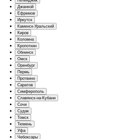
Геленджик
Джанкой
Ефремов
Иркутск
Каменск-Уральский
Киров
Коломна
Кропоткин
Обнинск
Омск
Оренбург
Пермь
Протвино
Саратов
Симферополь
Славянск-на-Кубани
Сочи
Судак
Томск
Тюмень
Уфа
Чебоксары