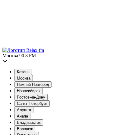
Москва 90.8 FM
Казань
Москва
Нижний Новгород
Новосибирск
Ростов-на-Дону
Санкт-Петербург
Алушта
Анапа
Владивосток
Воронеж