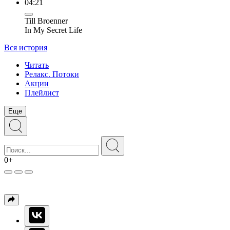
04:21
Till Broenner
In My Secret Life
Вся история
Читать
Релакс. Потоки
Акции
Плейлист
Еще
0+