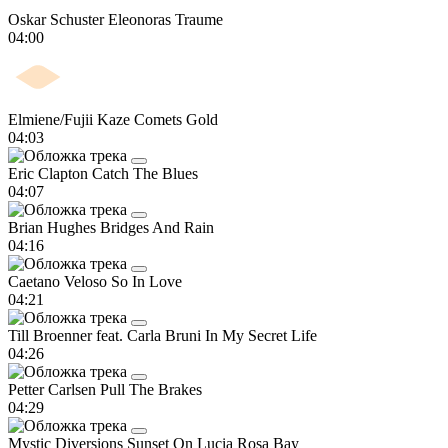
Oskar Schuster
Eleonoras Traume
04:00
Elmiene/Fujii Kaze
Comets Gold
04:03
Eric Clapton
Catch The Blues
04:07
Brian Hughes
Bridges And Rain
04:16
Caetano Veloso
So In Love
04:21
Till Broenner feat. Carla Bruni
In My Secret Life
04:26
Petter Carlsen
Pull The Brakes
04:29
Mystic Diversions
Sunset On Lucia Rosa Bay