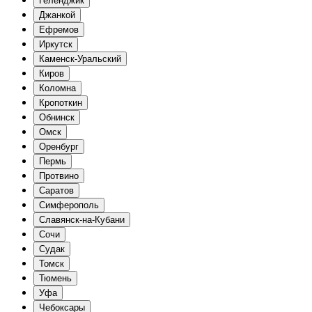
Геленджик
Джанкой
Ефремов
Иркутск
Каменск-Уральский
Киров
Коломна
Кропоткин
Обнинск
Омск
Оренбург
Пермь
Протвино
Саратов
Симферополь
Славянск-на-Кубани
Сочи
Судак
Томск
Тюмень
Уфа
Чебоксары