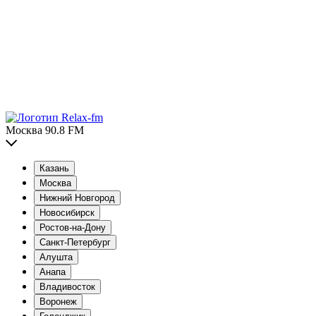
Москва 90.8 FM
Казань
Москва
Нижний Новгород
Новосибирск
Ростов-на-Дону
Санкт-Петербург
Алушта
Анапа
Владивосток
Воронеж