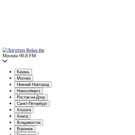
Москва 90.8 FM
Казань
Москва
Нижний Новгород
Новосибирск
Ростов-на-Дону
Санкт-Петербург
Алушта
Анапа
Владивосток
Воронеж