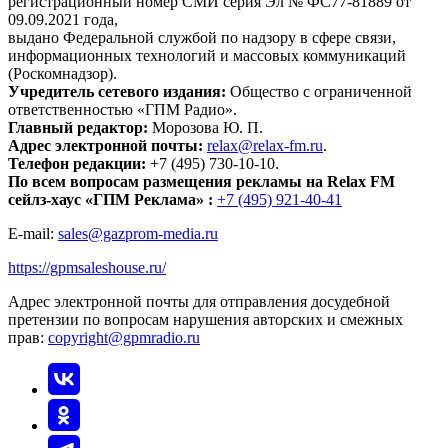
регистрационный номер СМИ серия Эл № ФС77-81889 от
09.09.2021 года,
выдано Федеральной службой по надзору в сфере связи,
информационных технологий и массовых коммуникаций
(Роскомнадзор).
Учредитель сетевого издания:
Общество с ограниченной
ответственностью «ГПМ Радио».
Главный редактор:
Морозова Ю. П.
Адрес электронной почты:
relax@relax-fm.ru
.
Телефон редакции:
+7 (495) 730-10-10.
По всем вопросам размещения рекламы на Relax FM
сейлз-хаус «ГПМ Реклама» :
+7 (495) 921-40-41
E-mail:
sales@gazprom-media.ru
https://gpmsaleshouse.ru/
Адрес электронной почты для отправления досудебной
претензии по вопросам нарушения авторских и смежных
прав:
copyright@gpmradio.ru