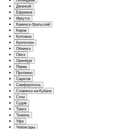
Геленджик
Джанкой
Ефремов
Иркутск
Каменск-Уральский
Киров
Коломна
Кропоткин
Обнинск
Омск
Оренбург
Пермь
Протвино
Саратов
Симферополь
Славянск-на-Кубани
Сочи
Судак
Томск
Тюмень
Уфа
Чебоксары