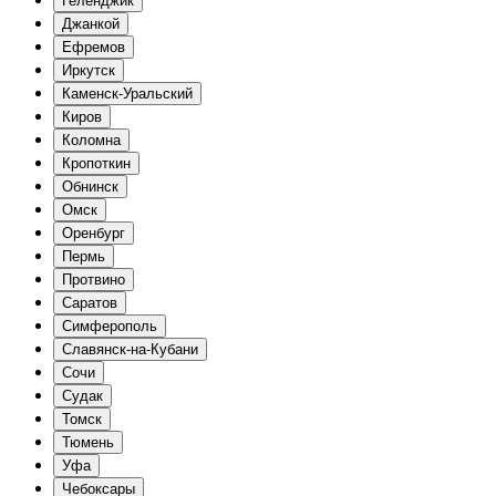
Геленджик
Джанкой
Ефремов
Иркутск
Каменск-Уральский
Киров
Коломна
Кропоткин
Обнинск
Омск
Оренбург
Пермь
Протвино
Саратов
Симферополь
Славянск-на-Кубани
Сочи
Судак
Томск
Тюмень
Уфа
Чебоксары