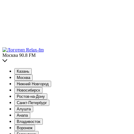
Москва 90.8 FM
Казань
Москва
Нижний Новгород
Новосибирск
Ростов-на-Дону
Санкт-Петербург
Алушта
Анапа
Владивосток
Воронеж