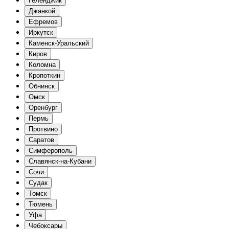
Геленджик
Джанкой
Ефремов
Иркутск
Каменск-Уральский
Киров
Коломна
Кропоткин
Обнинск
Омск
Оренбург
Пермь
Протвино
Саратов
Симферополь
Славянск-на-Кубани
Сочи
Судак
Томск
Тюмень
Уфа
Чебоксары