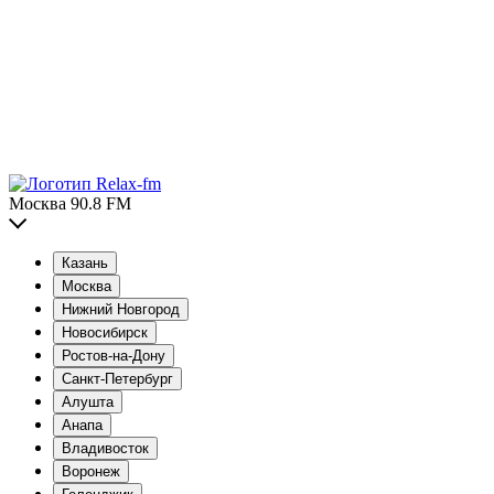
Москва 90.8 FM
Казань
Москва
Нижний Новгород
Новосибирск
Ростов-на-Дону
Санкт-Петербург
Алушта
Анапа
Владивосток
Воронеж