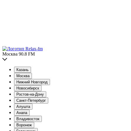
Москва 90.8 FM
Казань
Москва
Нижний Новгород
Новосибирск
Ростов-на-Дону
Санкт-Петербург
Алушта
Анапа
Владивосток
Воронеж