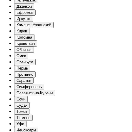
Геленджик
Джанкой
Ефремов
Иркутск
Каменск-Уральский
Киров
Коломна
Кропоткин
Обнинск
Омск
Оренбург
Пермь
Протвино
Саратов
Симферополь
Славянск-на-Кубани
Сочи
Судак
Томск
Тюмень
Уфа
Чебоксары