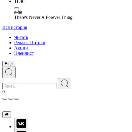
11:46
a-ha
There's Never A Forever Thing
Вся история
Читать
Релакс. Потоки
Акции
Плейлист
Еще
0+