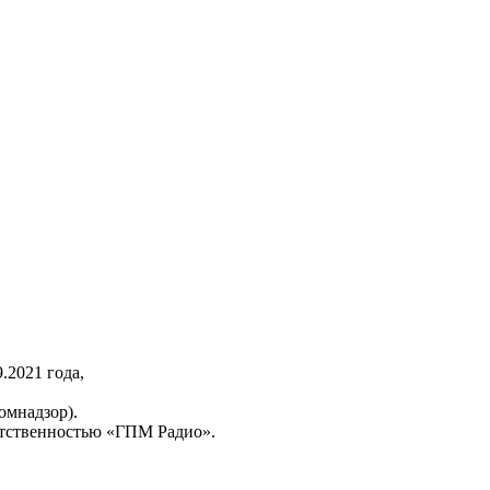
2021 года,
омнадзор).
тственностью «ГПМ Радио».