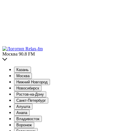
Москва 90.8 FM
Казань
Москва
Нижний Новгород
Новосибирск
Ростов-на-Дону
Санкт-Петербург
Алушта
Анапа
Владивосток
Воронеж