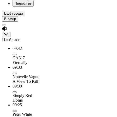
Челябинск
Ещё города
В эфир
Плейлист
09:42
CAN 7
Eternally
09:33
Nouvelle Vague
A View To Kill
09:30
Simply Red
Home
09:25
Peter White