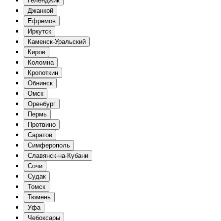
Геленджик
Джанкой
Ефремов
Иркутск
Каменск-Уральский
Киров
Коломна
Кропоткин
Обнинск
Омск
Оренбург
Пермь
Протвино
Саратов
Симферополь
Славянск-на-Кубани
Сочи
Судак
Томск
Тюмень
Уфа
Чебоксары