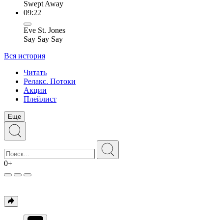
Swept Away
09:22
Eve St. Jones
Say Say Say
Вся история
Читать
Релакс. Потоки
Акции
Плейлист
Еще
0+