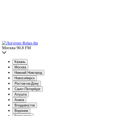
Москва 90.8 FM
Казань
Москва
Нижний Новгород
Новосибирск
Ростов-на-Дону
Санкт-Петербург
Алушта
Анапа
Владивосток
Воронеж