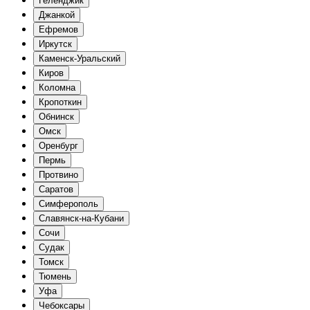
Геленджик
Джанкой
Ефремов
Иркутск
Каменск-Уральский
Киров
Коломна
Кропоткин
Обнинск
Омск
Оренбург
Пермь
Протвино
Саратов
Симферополь
Славянск-на-Кубани
Сочи
Судак
Томск
Тюмень
Уфа
Чебоксары