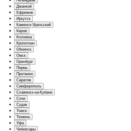
Геленджик
Джанкой
Ефремов
Иркутск
Каменск-Уральский
Киров
Коломна
Кропоткин
Обнинск
Омск
Оренбург
Пермь
Протвино
Саратов
Симферополь
Славянск-на-Кубани
Сочи
Судак
Томск
Тюмень
Уфа
Чебоксары