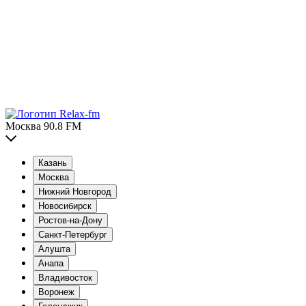
Москва 90.8 FM
Казань
Москва
Нижний Новгород
Новосибирск
Ростов-на-Дону
Санкт-Петербург
Алушта
Анапа
Владивосток
Воронеж