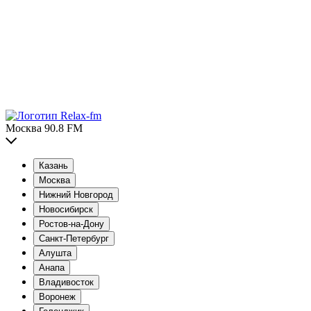
Москва 90.8 FM
Казань
Москва
Нижний Новгород
Новосибирск
Ростов-на-Дону
Санкт-Петербург
Алушта
Анапа
Владивосток
Воронеж