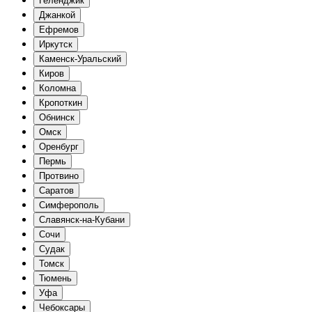
Геленджик
Джанкой
Ефремов
Иркутск
Каменск-Уральский
Киров
Коломна
Кропоткин
Обнинск
Омск
Оренбург
Пермь
Протвино
Саратов
Симферополь
Славянск-на-Кубани
Сочи
Судак
Томск
Тюмень
Уфа
Чебоксары