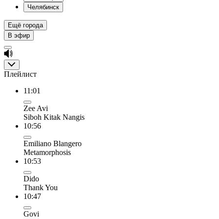
Челябинск
Ещё города
В эфир
Плейлист
11:01
Zee Avi
Siboh Kitak Nangis
10:56
Emiliano Blangero
Metamorphosis
10:53
Dido
Thank You
10:47
Govi