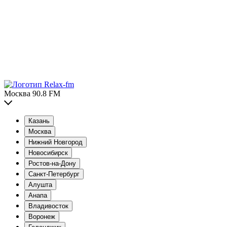
Москва 90.8 FM
Казань
Москва
Нижний Новгород
Новосибирск
Ростов-на-Дону
Санкт-Петербург
Алушта
Анапа
Владивосток
Воронеж