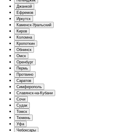
Геленджик
Джанкой
Ефремов
Иркутск
Каменск-Уральский
Киров
Коломна
Кропоткин
Обнинск
Омск
Оренбург
Пермь
Протвино
Саратов
Симферополь
Славянск-на-Кубани
Сочи
Судак
Томск
Тюмень
Уфа
Чебоксары