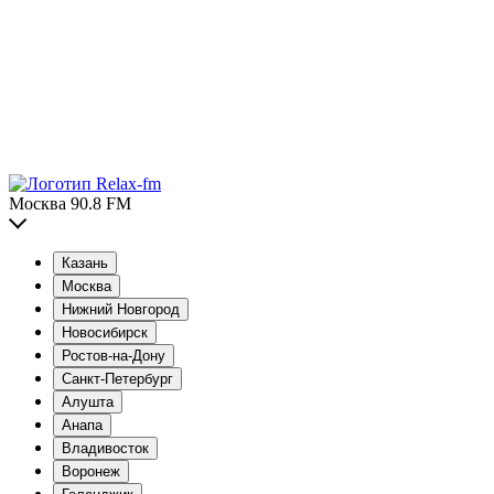
Москва 90.8 FM
Казань
Москва
Нижний Новгород
Новосибирск
Ростов-на-Дону
Санкт-Петербург
Алушта
Анапа
Владивосток
Воронеж