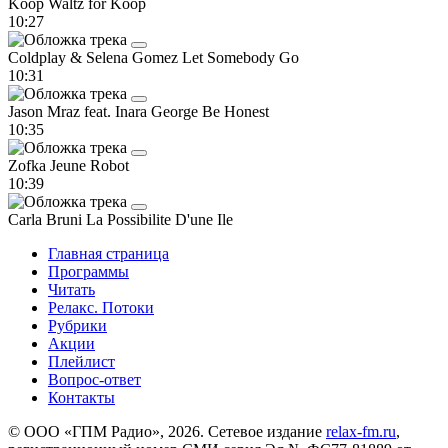
Koop
Waltz for Koop
10:27
Coldplay & Selena Gomez
Let Somebody Go
10:31
Jason Mraz feat. Inara George
Be Honest
10:35
Zofka
Jeune Robot
10:39
Carla Bruni
La Possibilite D'une Ile
Главная страница
Программы
Читать
Релакс. Потоки
Рубрики
Акции
Плейлист
Вопрос-ответ
Контакты
© ООО «ГПМ Радио», 2026. Сетевое издание
relax-fm.ru
,