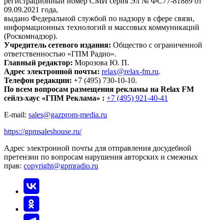
регистрационный номер СМИ серия Эл № ФС77-81889 от
09.09.2021 года,
выдано Федеральной службой по надзору в сфере связи,
информационных технологий и массовых коммуникаций
(Роскомнадзор).
Учредитель сетевого издания:
Общество с ограниченной
ответственностью «ГПМ Радио».
Главный редактор:
Морозова Ю. П.
Адрес электронной почты:
relax@relax-fm.ru
.
Телефон редакции:
+7 (495) 730-10-10.
По всем вопросам размещения рекламы на Relax FM
сейлз-хаус «ГПМ Реклама» :
+7 (495) 921-40-41
E-mail:
sales@gazprom-media.ru
https://gpmsaleshouse.ru/
Адрес электронной почты для отправления досудебной
претензии по вопросам нарушения авторских и смежных
прав:
copyright@gpmradio.ru