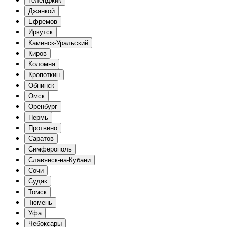
Геленджик
Джанкой
Ефремов
Иркутск
Каменск-Уральский
Киров
Коломна
Кропоткин
Обнинск
Омск
Оренбург
Пермь
Протвино
Саратов
Симферополь
Славянск-на-Кубани
Сочи
Судак
Томск
Тюмень
Уфа
Чебоксары