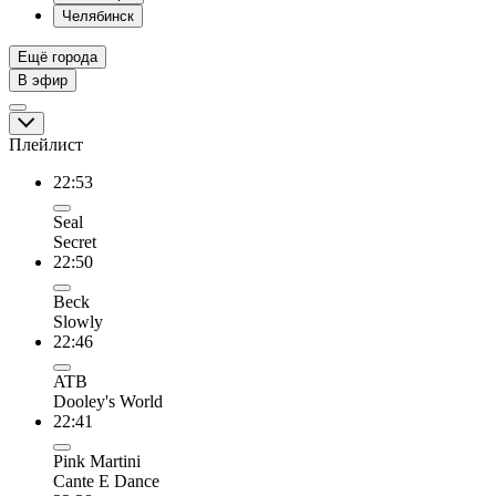
Челябинск
Ещё города
В эфир
Плейлист
22:53
Seal
Secret
22:50
Beck
Slowly
22:46
ATB
Dooley's World
22:41
Pink Martini
Cante E Dance