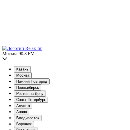
Москва 90.8 FM
Казань
Москва
Нижний Новгород
Новосибирск
Ростов-на-Дону
Санкт-Петербург
Алушта
Анапа
Владивосток
Воронеж