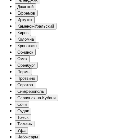
Геленджик
Джанкой
Ефремов
Иркутск
Каменск-Уральский
Киров
Коломна
Кропоткин
Обнинск
Омск
Оренбург
Пермь
Протвино
Саратов
Симферополь
Славянск-на-Кубани
Сочи
Судак
Томск
Тюмень
Уфа
Чебоксары