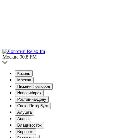
Москва 90.8 FM
Казань
Москва
Нижний Новгород
Новосибирск
Ростов-на-Дону
Санкт-Петербург
Алушта
Анапа
Владивосток
Воронеж