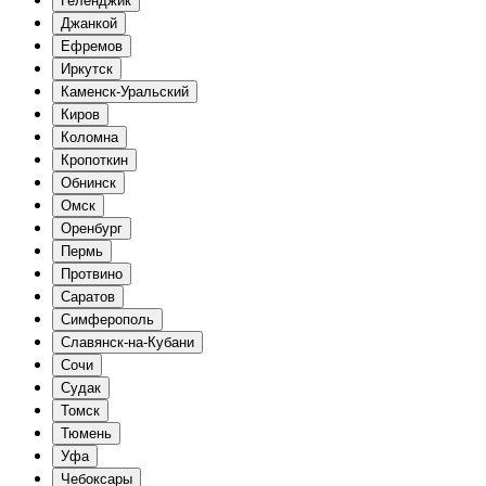
Геленджик
Джанкой
Ефремов
Иркутск
Каменск-Уральский
Киров
Коломна
Кропоткин
Обнинск
Омск
Оренбург
Пермь
Протвино
Саратов
Симферополь
Славянск-на-Кубани
Сочи
Судак
Томск
Тюмень
Уфа
Чебоксары