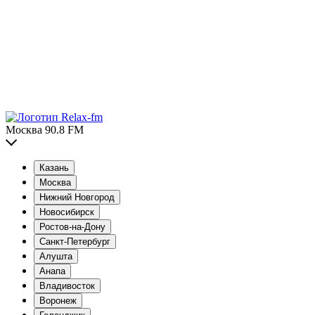
Москва 90.8 FM
Казань
Москва
Нижний Новгород
Новосибирск
Ростов-на-Дону
Санкт-Петербург
Алушта
Анапа
Владивосток
Воронеж