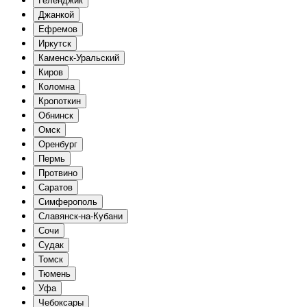
Геленджик
Джанкой
Ефремов
Иркутск
Каменск-Уральский
Киров
Коломна
Кропоткин
Обнинск
Омск
Оренбург
Пермь
Протвино
Саратов
Симферополь
Славянск-на-Кубани
Сочи
Судак
Томск
Тюмень
Уфа
Чебоксары