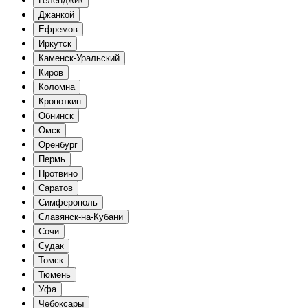
Геленджик
Джанкой
Ефремов
Иркутск
Каменск-Уральский
Киров
Коломна
Кропоткин
Обнинск
Омск
Оренбург
Пермь
Протвино
Саратов
Симферополь
Славянск-на-Кубани
Сочи
Судак
Томск
Тюмень
Уфа
Чебоксары