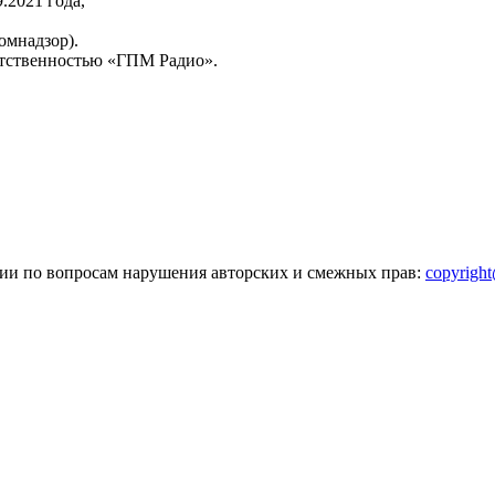
2021 года,
омнадзор).
тственностью «ГПМ Радио».
зии по вопросам нарушения авторских и смежных прав:
copyrigh