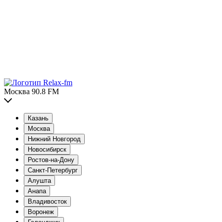
Москва 90.8 FM
Казань
Москва
Нижний Новгород
Новосибирск
Ростов-на-Дону
Санкт-Петербург
Алушта
Анапа
Владивосток
Воронеж