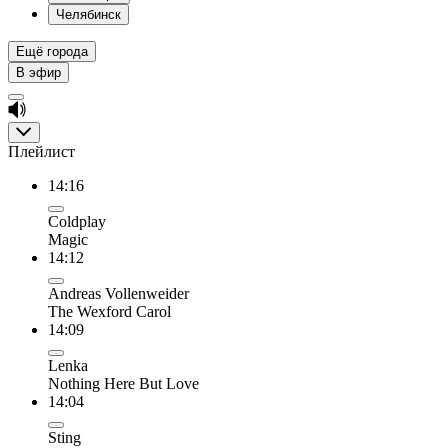
Челябинск
Ещё города
В эфир
Плейлист
14:16
Coldplay
Magic
14:12
Andreas Vollenweider
The Wexford Carol
14:09
Lenka
Nothing Here But Love
14:04
Sting