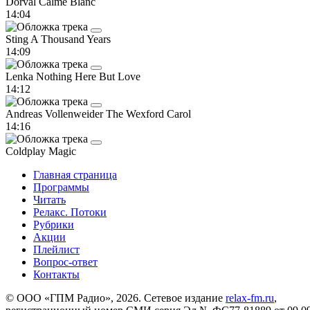
Dorval
Calme Blanc
14:04
Sting
A Thousand Years
14:09
Lenka
Nothing Here But Love
14:12
Andreas Vollenweider
The Wexford Carol
14:16
Coldplay
Magic
Главная страница
Программы
Читать
Релакс. Потоки
Рубрики
Акции
Плейлист
Вопрос-ответ
Контакты
© ООО «ГПМ Радио», 2026. Сетевое издание
relax-fm.ru
,