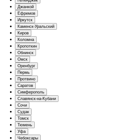
Геленджик
Джанкой
Ефремов
Иркутск
Каменск-Уральский
Киров
Коломна
Кропоткин
Обнинск
Омск
Оренбург
Пермь
Протвино
Саратов
Симферополь
Славянск-на-Кубани
Сочи
Судак
Томск
Тюмень
Уфа
Чебоксары