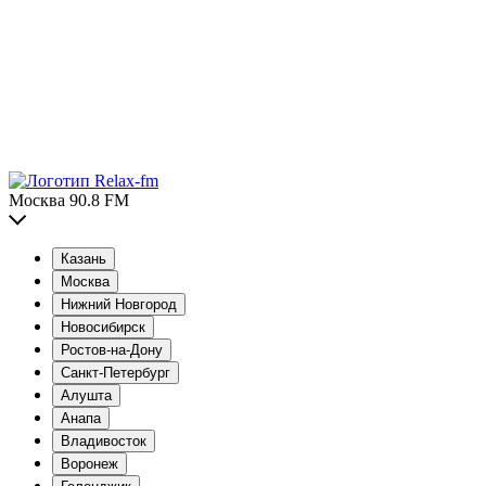
Москва 90.8 FM
Казань
Москва
Нижний Новгород
Новосибирск
Ростов-на-Дону
Санкт-Петербург
Алушта
Анапа
Владивосток
Воронеж