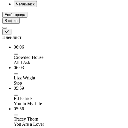
Челябинск
Ещё города
В эфир
Плейлист
06:06
Crowded House
All I Ask
06:03
Lizz Wright
Stop
05:59
Ed Patrick
You In My Life
05:56
Tracey Thorn
You Are a Lover