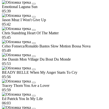
Emotional
Laguna Sun
05:39
Jason Mraz
I Won't Give Up
05:42
Chris Standring
Heart Of The Matter
05:45
Celso Fonseca/Ronaldo Bastos
Slow Motion Bossa Nova
05:49
Joe Dassin
Mon Village Du Bout Du Monde
05:53
BEADY BELLE
When My Anger Starts To Cry
05:56
Tracey Thorn
You Are a Lover
05:59
Ed Patrick
You In My Life
06:03